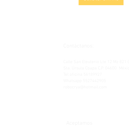
Contáctanos:
Calle San Eleuterio Lte 12 Mz 821 
Sta. Úrsula Coapa C.P. 04600 Méxic
Tel oficina 56189927
Whatsapp 5527442905
robocrya@hotmail.com
Aceptamos