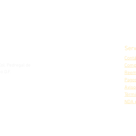
Serv
Cont
Col. Pedregal de
Comp
o D.F.
Reem
Pagos
Aviso
Térm
NDA 