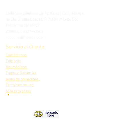
Calle San Eleuterio Lte 12 Mz 821 Col. Pedregal
de Sta. Úrsula Coapa C.P. 04600 México D.F.
Tel oficina
56189927
Whatsapp
5527442905
robocrya@hotmail.com
Servicio al Cliente:
Contáctanos
Compras
Reembolsos
Pagos y Garantías
Aviso de privacidad
Términos de uso
NDA proyectos
Nuestros
productos en