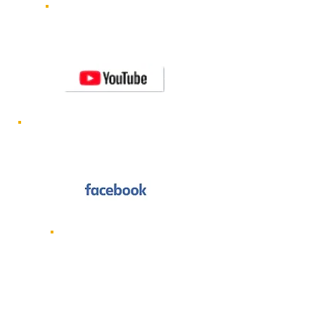
Videos de nuestros robots
funcionando
Visita nuestro canal de
YOUTUBE
Novedades y lanzamientos de nuevos
robots CRYA
Visítanos en FACEBOOK
Conoce las aventuras
del robot
Amperio
Visita nuestro canal de
Youtube