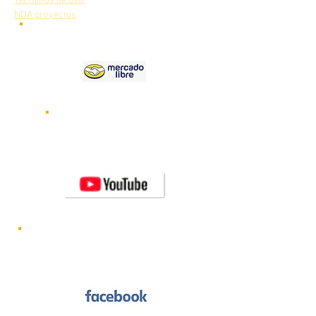
Términos de uso
NDA proyectos
Nuestros
productos en
Videos de nuestros robots
funcionando
Visita nuestro canal de
YOUTUBE
Novedades y lanzamientos de nuevos
robots CRYA
Visítanos en FACEBOOK