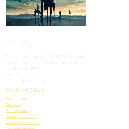
Contáctanos:
Calle San Eleuterio Lte 12 Mz 821 Col. Pedregal
de Sta. Úrsula Coapa C.P. 04600 México D.F.
Tel oficina
56189927
Whatsapp
5527442905
robocrya@hotmail.com
Servicio al Cliente:
Contáctanos
Compras
Reembolsos
Pagos y Garantías
Aviso de privacidad