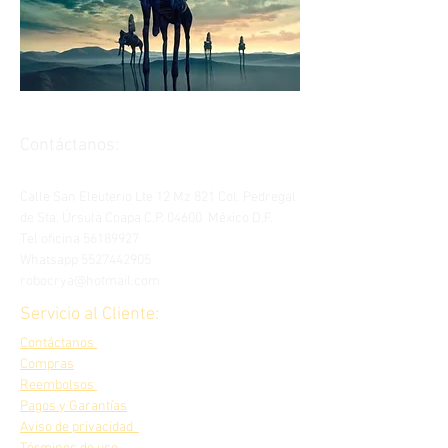
Contáctanos:
Calle San Eleuterio Lte 12 Mz 821 Col. Pedregal
de Sta. Úrsula Coapa C.P. 04600 México D.F.
Tel oficina
56189927
Whatsapp
5527442905
robocrya@hotmail.com
Servicio al Cliente:
Contáctanos
Compras
Reembolsos
Pagos y Garantías
Aviso de privacidad