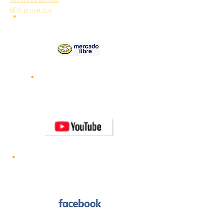
Términos de uso
NDA proyectos
Nuestros
productos en
Videos de nuestros robots
funcionando
Visita nuestro canal de
YOUTUBE
Novedades y lanzamientos de nuevos
robots CRYA
Visítanos en FACEBOOK