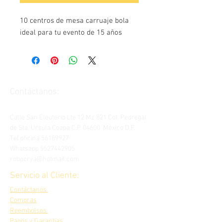
10 centros de mesa carruaje bola
ideal para tu evento de 15 años
Contáctanos:
Calle San Eleuterio Lte 12 Mz 821 Col. Pedregal
de Sta. Úrsula Coapa C.P. 04600 México D.F.
Tel oficina
56189927
Whatsapp
5527442905
robocrya@hotmail.com
Servicio al Cliente:
Contáctanos
Compras
Reembolsos
Pagos y Garantías