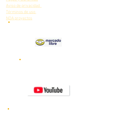
Aviso de privacidad
Términos de uso
NDA proyectos
Nuestros
productos en
Videos de nuestros robots
funcionando
Visita nuestro canal de
YOUTUBE
Novedades y lanzamientos de nuevos
robots CRYA
Visítanos en FACEBOOK