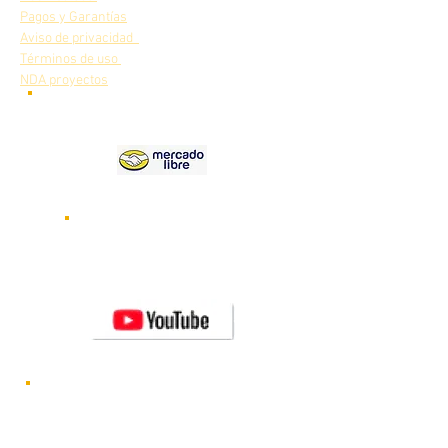
Pagos y Garantías
Aviso de privacidad
Términos de uso
NDA proyectos
Nuestros
productos en
Videos de nuestros robots
funcionando
Visita nuestro canal de
YOUTUBE
Novedades y lanzamientos de nuevos
robots CRYA
Visítanos en FACEBOOK