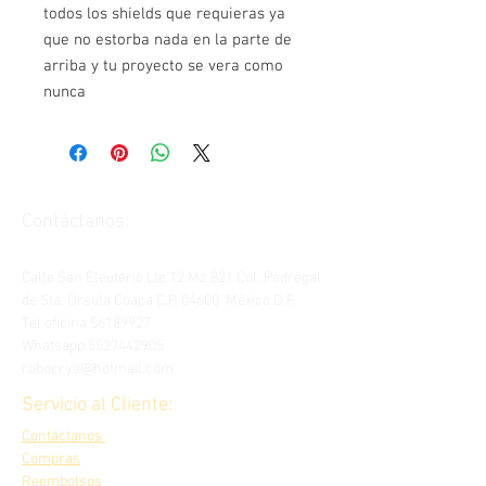
todos los shields que requieras ya
que no estorba nada en la parte de
arriba y tu proyecto se vera como
nunca
Contáctanos:
Calle San Eleuterio Lte 12 Mz 821 Col. Pedregal
de Sta. Úrsula Coapa C.P. 04600 México D.F.
Tel oficina
56189927
Whatsapp
5527442905
robocrya@hotmail.com
Servicio al Cliente:
Contáctanos
Compras
Reembolsos