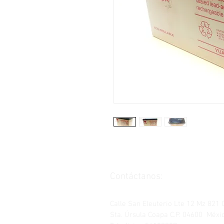
Contáctanos:
Calle San Eleuterio Lte 12 Mz 821 
Sta. Úrsula Coapa C.P. 04600 Méxic