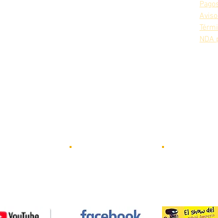
Pagos
Aviso
Térm
NDA 
Conoce las ave
Novedades y
eos de nuestros
del robot Am
lanzamientos de
ts funcionando
nuevos
ta nuestro canal
Visita nuestro c
robots CRYA
de YOUTUBE
Youtube
Visítanos en
FACEBOOK