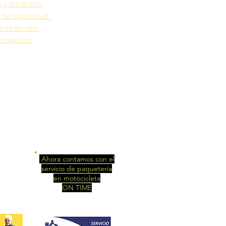
 y Garantías
 de privacidad
inos de uso
proyectos
nturas
Ahora contamos con el
perio
servicio de paquetería
en motocicleta
anal de
ON TIME
Sólo área metropolitana
Consultar costos