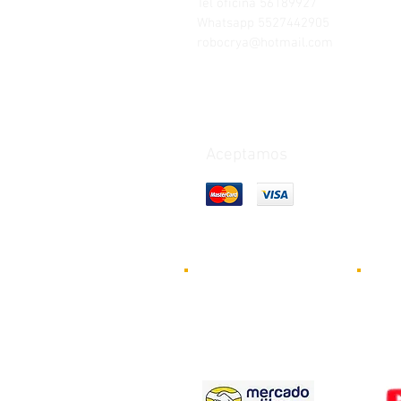
Tel oficina 56189927
Whatsapp 5527442905
robocrya@hotmail.com
Aceptamos
Vid
Nuestros
robo
Visi
productos en