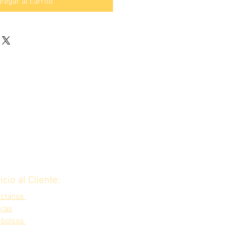
regar al carrito
icio al Cliente:
áctanos
ras
bolsos