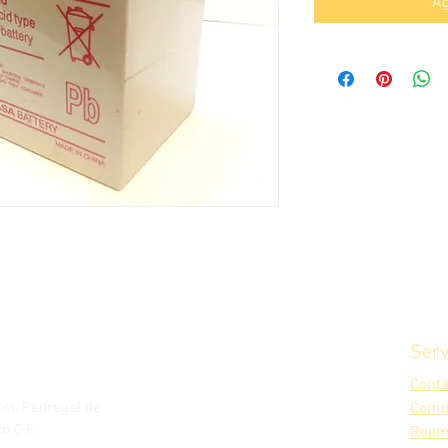
Ag
Serv
Cont
Col. Pedregal de
Comp
o D.F.
Reem