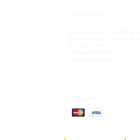
Contáctanos:
Calle San Eleuterio Lte 12 Mz 821 
Sta. Úrsula Coapa C.P. 04600 Méxic
Tel oficina 56189927
Whatsapp 5527442905
robocrya@hotmail.com
Aceptamos