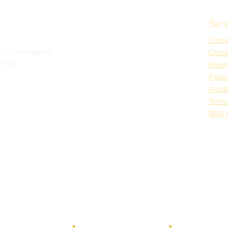
Serv
Cont
Col. Pedregal de
Comp
o D.F.
Reem
Pagos
Aviso
Térm
NDA 