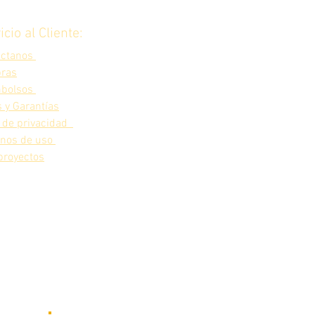
icio al Cliente:
áctanos
ras
bolsos
 y Garantías
 de privacidad
inos de uso
proyectos