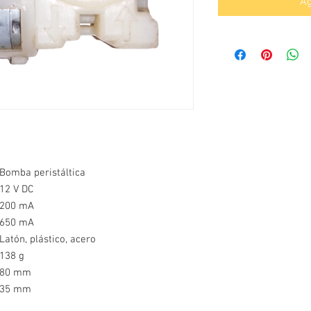
Ag
Bomba peristáltica
12 V DC
200 mA
650 mA
Latón, plástico, acero
138 g
80 mm
35 mm