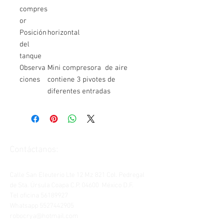
compres
or
Posición
horizontal
del
tanque
Observa
Mini compresora de aire
ciones
contiene 3 pivotes de
diferentes entradas
Contáctanos:
Calle San Eleuterio Lte 12 Mz 821 Col. Pedregal
de Sta. Úrsula Coapa C.P. 04600 México D.F.
Tel oficina
56189927
Whatsapp
5527442905
robocrya@hotmail.com