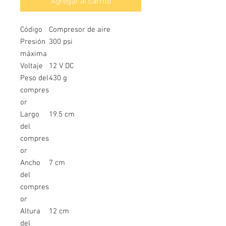
Agregar al carrito
Código
Compresor de aire
Presión
300 psi
máxima
Voltaje
12 V DC
Peso del
430 g
compres
or
Largo
19.5 cm
del
compres
or
Ancho
7 cm
del
compres
or
Altura
12 cm
del