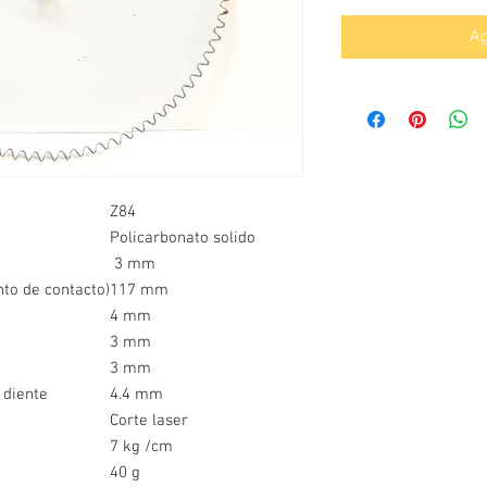
Ag
Z84
Policarbonato solido
3 mm
nto de contacto)
117 mm
4 mm
3 mm
3 mm
 diente
4.4 mm
Corte laser
7 kg /cm
40 g