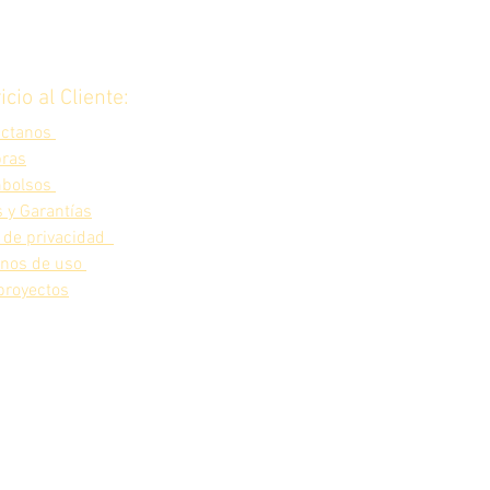
icio al Cliente:
áctanos
ras
bolsos
 y Garantías
 de privacidad
inos de uso
proyectos