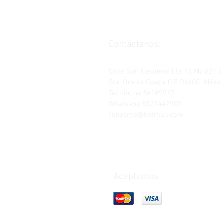
Contáctanos:
Calle San Eleuterio Lte 12 Mz 821 
Sta. Úrsula Coapa C.P. 04600 Méxic
Tel oficina 56189927
Whatsapp 5527442905
robocrya@hotmail.com
Aceptamos