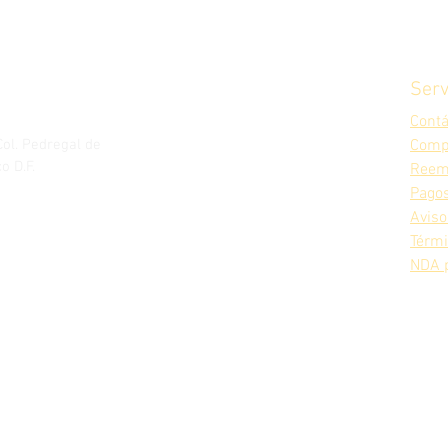
Serv
Cont
Col. Pedregal de
Comp
o D.F.
Reem
Pagos
Aviso
Térm
NDA 