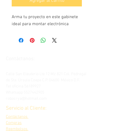
Agregar al carrito
Arma tu proyecto en este gabinete  
ideal para montar electrónica
Contáctanos:
Calle San Eleuterio Lte 12 Mz 821 Col. Pedregal
de Sta. Úrsula Coapa C.P. 04600 México D.F.
Tel oficina
56189927
Whatsapp
5527442905
robocrya@hotmail.com
Servicio al Cliente:
Contáctanos
Compras
Reembolsos