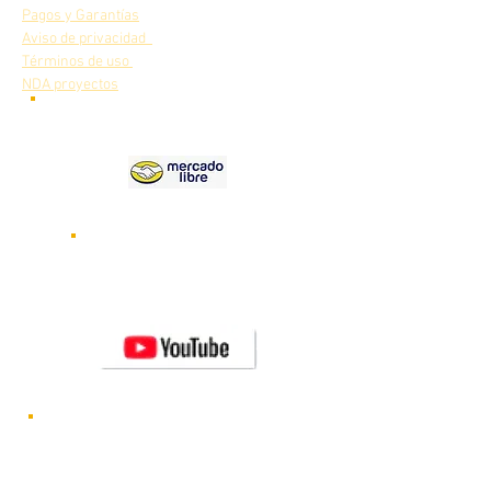
Pagos y Garantías
Aviso de privacidad
Términos de uso
NDA proyectos
Nuestros
productos en
Videos de nuestros robots
funcionando
Visita nuestro canal de
YOUTUBE
Novedades y lanzamientos de nuevos
robots CRYA
Visítanos en FACEBOOK