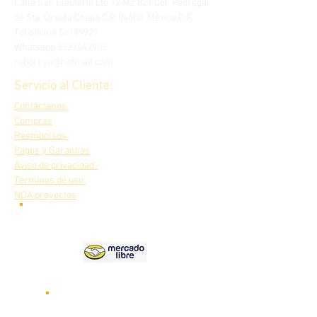
Calle San Eleuterio Lte 12 Mz 821 Col. Pedregal
de Sta. Úrsula Coapa C.P. 04600 México D.F.
Tel oficina
56189927
Whatsapp
5527442905
robocrya@hotmail.com
Servicio al Cliente:
Contáctanos
Compras
Reembolsos
Pagos y Garantías
Aviso de privacidad
Términos de uso
NDA proyectos
Nuestros
productos en
Videos de nuestros robots
funcionando