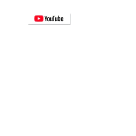
Visita nuestro canal de
YOUTUBE
Novedades y lanzamientos de nuevos
robots CRYA
Visítanos en FACEBOOK
Conoce las aventuras
del robot
Amperio
Visita nuestro canal de
Youtube