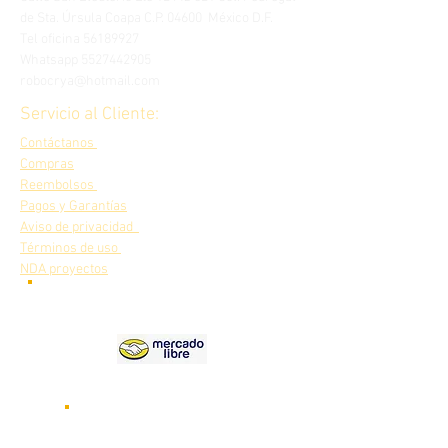
de Sta. Úrsula Coapa C.P. 04600 México D.F.
Tel oficina
56189927
Whatsapp
5527442905
robocrya@hotmail.com
Servicio al Cliente:
Contáctanos
Compras
Reembolsos
Pagos y Garantías
Aviso de privacidad
Términos de uso
NDA proyectos
Nuestros
productos en
Videos de nuestros robots
funcionando