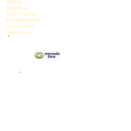
Compras
Reembolsos
Pagos y Garantías
Aviso de privacidad
Términos de uso
NDA proyectos
Nuestros
productos en
Videos de nuestros robots
funcionando
Visita nuestro canal de
YOUTUBE
Novedades y lanzamientos de nuevos
robots CRYA