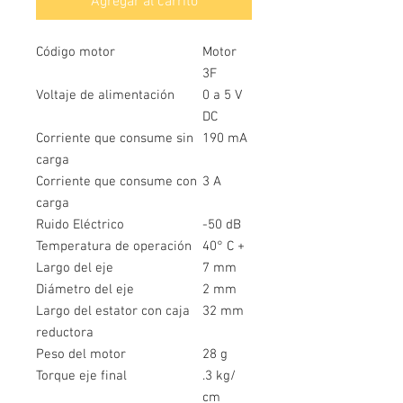
Agregar al carrito
Código motor
Motor
3F
Voltaje de alimentación
0 a 5 V
DC
Corriente que consume sin
190 mA
carga
Corriente que consume con
3 A
carga
Ruido Eléctrico
-50 dB
Temperatura de operación
40° C +
Largo del eje
7 mm
Diámetro del eje
2 mm
Largo del estator con caja
32 mm
reductora
Peso del motor
28 g
Torque eje final
.3 kg/
cm