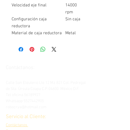
Velocidad eje final
14000
rpm
Configuración caja
Sin caja
reductora
Material de caja reductora
Metal
Contáctanos:
Calle San Eleuterio Lte 12 Mz 821 Col. Pedregal
de Sta. Úrsula Coapa C.P. 04600 México D.F.
Tel oficina
56189927
Whatsapp
5527442905
robocrya@hotmail.com
Servicio al Cliente:
Contáctanos