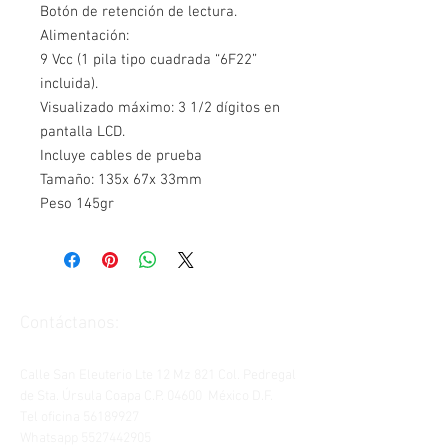
Botón de retención de lectura.
Alimentación:
9 Vcc (1 pila tipo cuadrada “6F22”
incluida).
Visualizado máximo: 3 1/2 dígitos en
pantalla LCD.
Incluye cables de prueba
Tamaño: 135x 67x 33mm
Peso 145gr
Contáctanos:
Calle San Eleuterio Lte 12 Mz 821 Col. Pedregal
de Sta. Úrsula Coapa C.P. 04600 México D.F.
Tel oficina
56189927
Whatsapp
5527442905