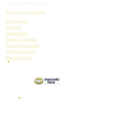
robocrya@hotmail.com
Servicio al Cliente:
Contáctanos
Compras
Reembolsos
Pagos y Garantías
Aviso de privacidad
Términos de uso
NDA proyectos
Nuestros
productos en
Videos de nuestros robots
funcionando
Visita nuestro canal de
YOUTUBE