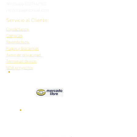
Whatsapp
5527442905
robocrya@hotmail.com
Servicio al Cliente:
Contáctanos
Compras
Reembolsos
Pagos y Garantías
Aviso de privacidad
Términos de uso
NDA proyectos
Nuestros
productos en
Videos de nuestros robots
funcionando
Visita nuestro canal de
YOUTUBE