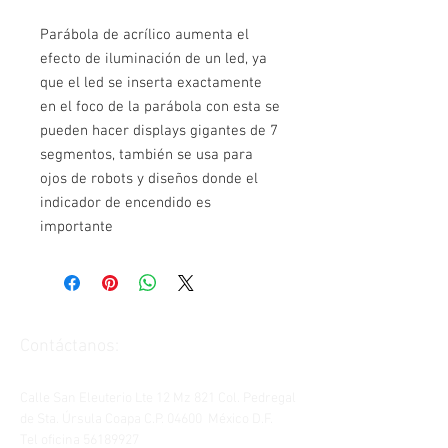
Parábola de acrílico aumenta el
efecto de iluminación de un led, ya
que el led se inserta exactamente
en el foco de la parábola con esta se
pueden hacer displays gigantes de 7
segmentos, también se usa para
ojos de robots y diseños donde el
indicador de encendido es
importante
Contáctanos:
Calle San Eleuterio Lte 12 Mz 821 Col. Pedregal
de Sta. Úrsula Coapa C.P. 04600 México D.F.
Tel oficina
56189927