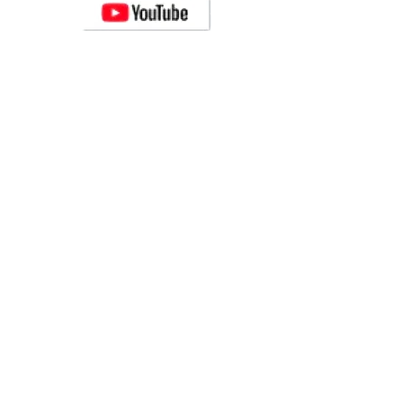
Novedades y lanzamientos de nuevos
robots CRYA
Visítanos en FACEBOOK
Conoce las aventuras
del robot
Amperio
Visita nuestro canal de
Youtube