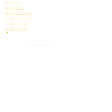
Compras
Reembolsos
Pagos y Garantías
Aviso de privacidad
Términos de uso
NDA proyectos
Nuestros
productos en
Videos de nuestros robots
funcionando
Visita nuestro canal de
YOUTUBE
Novedades y lanzamientos de nuevos