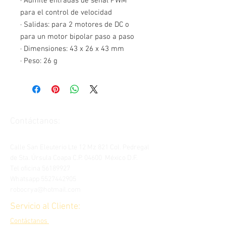
·
Admite entradas de señal PWM
para el control de velocidad
·
Salidas: para 2 motores de DC o
para un motor bipolar paso a paso
·
Dimensiones: 43 x 26 x 43 mm
·
Peso: 26 g
Contáctanos:
Calle San Eleuterio Lte 12 Mz 821 Col. Pedregal
de Sta. Úrsula Coapa C.P. 04600 México D.F.
Tel oficina
56189927
Whatsapp
5527442905
robocrya@hotmail.com
Servicio al Cliente:
Contáctanos