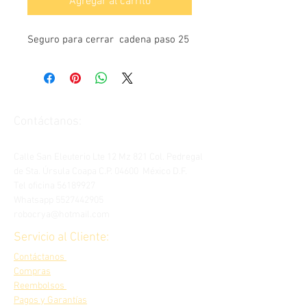
Agregar al carrito
Seguro para cerrar  cadena paso 25
Contáctanos:
Calle San Eleuterio Lte 12 Mz 821 Col. Pedregal
de Sta. Úrsula Coapa C.P. 04600 México D.F.
Tel oficina
56189927
Whatsapp
5527442905
robocrya@hotmail.com
Servicio al Cliente:
Contáctanos
Compras
Reembolsos
Pagos y Garantías