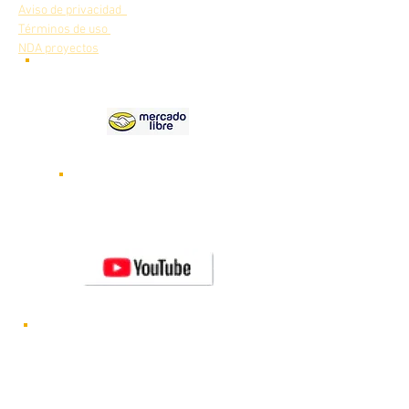
Aviso de privacidad
Términos de uso
NDA proyectos
Nuestros
productos en
Videos de nuestros robots
funcionando
Visita nuestro canal de
YOUTUBE
Novedades y lanzamientos de nuevos
robots CRYA
Visítanos en FACEBOOK