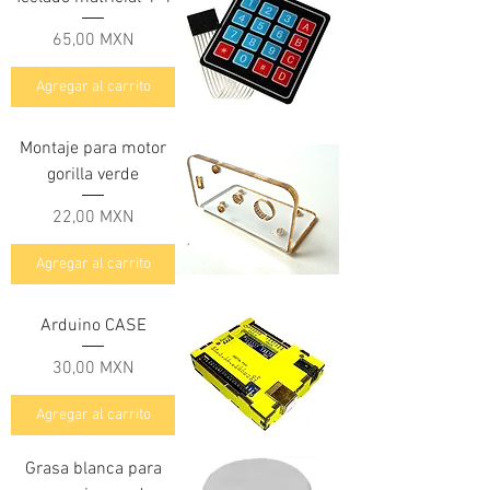
Precio
65,00 MXN
Agregar al carrito
Montaje para motor
gorilla verde
Precio
22,00 MXN
Agregar al carrito
Arduino CASE
Precio
30,00 MXN
Agregar al carrito
Grasa blanca para