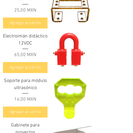
Precio
25,00 MXN
Agregar al carrito
Electroimán didáctico
12VDC
Precio
65,00 MXN
Agregar al carrito
Soporte para módulo
ultrasónico
Precio
16,00 MXN
Agregar al carrito
Gabinete para
proyectos