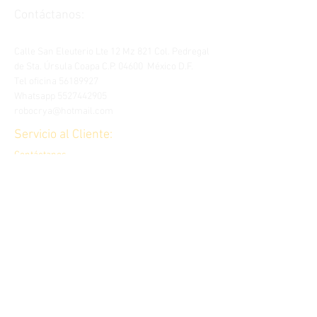
Contáctanos:
Calle San Eleuterio Lte 12 Mz 821 Col. Pedregal
de Sta. Úrsula Coapa C.P. 04600 México D.F.
Tel oficina
56189927
Whatsapp
5527442905
robocrya@hotmail.com
Servicio al Cliente:
Contáctanos
Compras
Reembolsos
Pagos y Garantías
Aviso de privacidad
Términos de uso
NDA proyectos
Nuestros
productos en