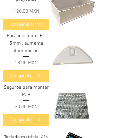
Precio
120,00 MXN
Agregar al carrito
Parábola para LED
5mm , aumenta
iluminación
Precio
18,00 MXN
Agregar al carrito
Seguros para montar
PCB
Precio
30,00 MXN
Agregar al carrito
Teclado matricial 4*4